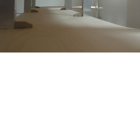
Flexible furniture design for KW Auguststrasse 69 Berlin Elegant Scaffolding Een flexibel multifunctioneel kasten systeem dat we hebben ontwikkeld uit het ontwerp voor de Playboy Architecture tentoonstelling. Het systeem bestaat uit 1. aluminium staanders van verschillende hoogtes en 2. populieren- en berken multiplex platen. Deze twee basis elementen (poot en blad, staander en plank) worden verbonden met houten wigjes zodanig dat ze gemakkelijk in en uit elkaar te halen zijn. De poten en bladen zijn ook uitwisselbaar zodat binnen het systeem nieuwe kasten, tafels en bankjes gemaakt kunnen worden.